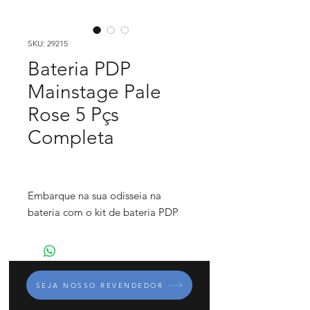
SKU: 29215
Bateria PDP
Mainstage Pale
Rose 5 Pçs
Completa
Embarque na sua odisseia na
bateria com o kit de bateria PDP
Mainstage. Este não é apenas um
kit básico, é um mergulho total na
criação de beats. Com cascos
autênticos de madeira de álamo
SEJA NOSSO REVENDEDOR
que proporcionam um ataque