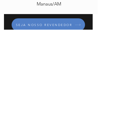
Manaus/AM
SEJA NOSSO REVENDEDOR
INSCREVA-SE
C. Borges Import©
1987- 2023
| Todos
os direitos reservados. Fotos e
Logotipos aqui veiculados são de
propriedade da C Borges Import e de