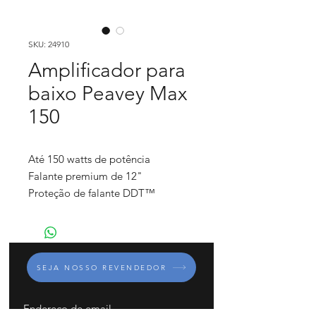
SKU: 24910
Amplificador para
baixo Peavey Max
150
Até 150 watts de potência
Falante premium de 12"
Proteção de falante DDT™
Controle de pré ganho com boost
TransTube®
Equalizador de 3 bandas com
controles de Overdrive, Contour,
SEJA NOSSO REVENDEDOR
Mid-Shift, Bright e Kosmos-C
Aperfeiçoamento de graves
Kosmos-C