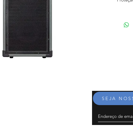
Control
TransT
Equaliz
de Overd
Kosmos
Aperfei
Saida D
Entrada 
Saída p
Afinado
Design 
proporc
frequên
SEJA NO
Peso: 1
1-40