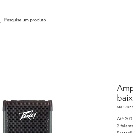
Ampl
bai
SKU: 2490
Até 200
2 falan
Proteçã