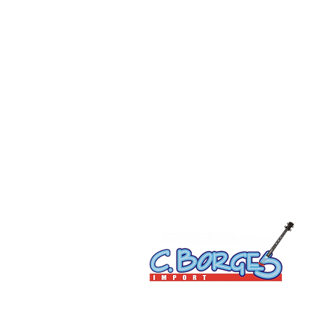
C. Borges do Nascimento Eireli | CNPJ: 15.814.072/000
Av. Floriano Peixoto, 400 - Centro - Manaus-AM