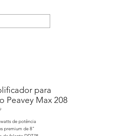
ificador para
xo Peavey Max 208
9
 watts de potência
tes premium de 8"
o de falante DDT™