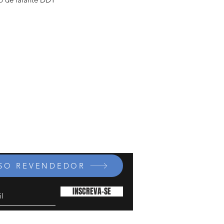
e de pré ganho com boost
ube®
ador de 3 bandas com controles
rive, Contour, Mid-Shift, Bright e
-C
çoamento de graves Kosmos-C
I balanceada com ground lift
auxiliar P2
ara fones P2
r cromático com função mute
único do gabinete que
iona disperção superior das
cias altas em espaços pequenos.
SSO REVENDEDOR
8.23 kg
INSCREVA-SE