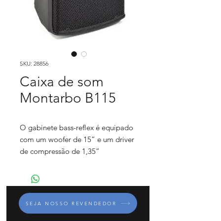
SKU: 28856
Caixa de som
Montarbo B115
O gabinete bass-reflex é equipado
com um woofer de 15” e um driver
de compressão de 1,35”
amplificado por um módulo
amplificador Classe D de 1200 W.
O DSP avançado da Série B com
SEJA NOSSO REVENDEDOR
filtros FIR proporciona um