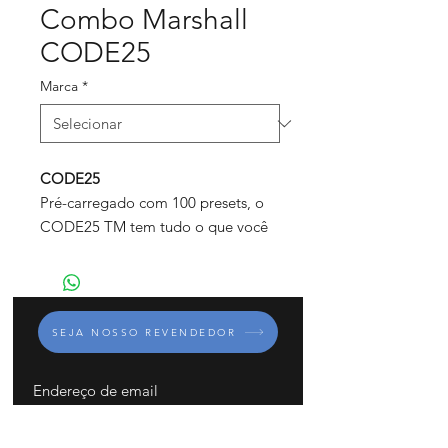
Combo Marshall
CODE25
Marca
*
CODE25
Pré-carregado com 100 presets, o
CODE25 TM tem tudo o que você
precisa para encontrar seu som em
casa. Seus 25w significam que é
poderoso o suficiente para começar
a tocar. Totalmente programável via
SEJA NOSSO REVENDEDOR
telefone e on-line, o CODE25 é o
amplificador para viagens.
CODE25
INSCREVA-SE
Tecnologia:Digital