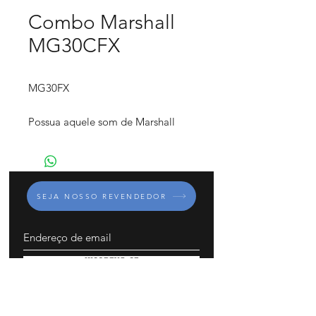
Combo Marshall
MG30CFX
MG30FX
Possua aquele som de Marshall
com este amplificador de 30w. O
MG30FX TM tem de tudo, de tons
suaves e suaves a um overdose
super corajoso. O alto-falante de 10
SEJA NOSSO REVENDEDOR
”oferece um grande som que
certamente dará vida aos ensaios e
brilhará no palco.
INSCREVA-SE