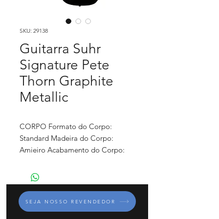
SKU: 29138
Guitarra Suhr
Signature Pete
Thorn Graphite
Metallic
CORPO Formato do Corpo:
Standard Madeira do Corpo:
Amieiro Acabamento do Corpo:
Brilhante BRAÇO Madeira do
Braço: Maple Torrado Madeira da
Escala: Ébano Acabamento do
Braço: Óleo Perfil do Braço: Pete
SEJA NOSSO REVENDEDOR
Thorn 60's Soft V .830"-.910" Raio