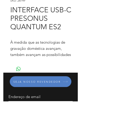
SKU: 28749
INTERFACE USB-C
PRESONUS
QUANTUM ES2
À medida que as tecnologias de
gravação doméstica avançam,
também avançam as possibilidades
criativas dos artistas e criadores de
conteúdo. O Quantum ES 2 da
PreSonus destila três décadas de
inovação auditiva em uma interface
SEJA NOSSO REVENDEDOR
de áudio poderosa e flexível,
preparada para desempenho com
resolução incomparável de 24
bits/192kHz. Seu design de 2 canais
INSCREVA-SE
inclui um par de entradas duplas de