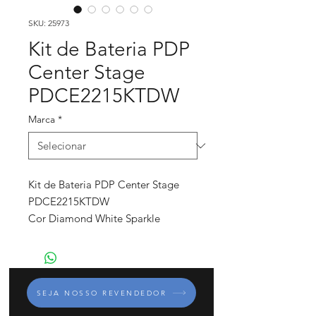
SKU: 25973
Kit de Bateria PDP
Center Stage
PDCE2215KTDW
Marca
*
Kit de Bateria PDP Center Stage
PDCE2215KTDW
Cor Diamond White Sparkle
Experimente o poderoso e suave
calor extremo do álamo (poplar).
Aprecie a aparência atraente e a
SEJA NOSSO REVENDEDOR
incrível durabilidade dos