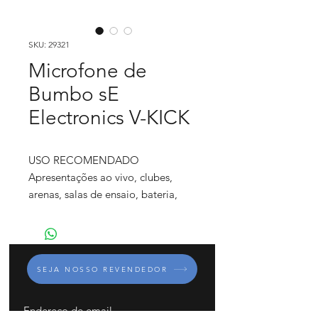
SKU: 29321
Microfone de
Bumbo sE
Electronics V-KICK
USO RECOMENDADO
Apresentações ao vivo, clubes,
arenas, salas de ensaio, bateria,
bumbo, surdo, percussão, gabinete
de baixo
DESTAQUES
SEJA NOSSO REVENDEDOR
Do clássico ao moderno: quatro
vozes sonoras selecionáveis
De big band a metalcore, o V KICK