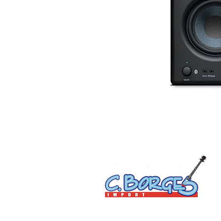
C. Borges do Nascimento Eireli | CNPJ: 15.814.072/000
Av. Floriano Peixoto, 400 - Centro - Manaus-AM