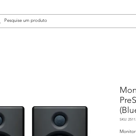
Moni
PreS
(Blu
SKU: 2511
Monitor