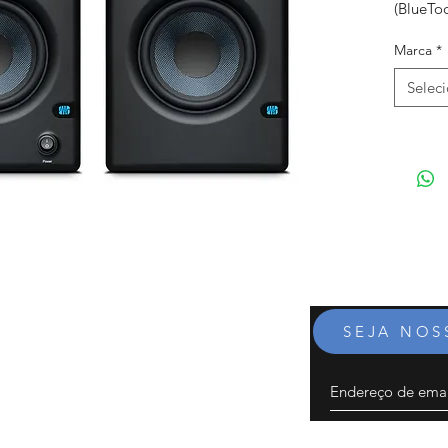
(BlueToo
Marca
*
Selec
SEJA NO
1-40