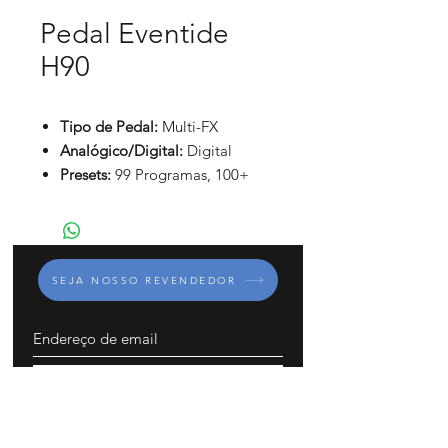
Pedal Eventide
H90
Tipo de Pedal:
Multi-FX
Analógico/Digital:
Digital
Presets:
99 Programas, 100+
Presets Onboard
Número de Efeitos:
64
Algoritmos
Tipos de Efeitos:
12 x Delay, 4 x
SEJA NOSSO REVENDEDOR
Distortion, 1 x EQ, 15 x
Modulação, 13 x Pitch, 14 x
Reverb, 3 x Synths, 1 x Looper
Looper:
Até 60 segundos
INSCREVA-SE
Entradas:
4 x 1/4" TS (L/mono,
R)
Saídas:
4 x 1/4" TS (L/mono, R)