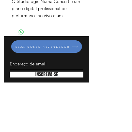
O Studiologic Numa Concert é um
piano digital profissional de
performance ao vivo e um
controlador de teclado de alta
definição, com 88 teclas Graded
Hammer Action, corpo de chave em
madeira maciça e toque Ivory na
SEJA NOSSO REVENDEDOR
superfície superior das teclas
brancas.
A ação-chave do Concert Numa
proporciona um toque autêntico
INSCREVA-SE
absoluto de um Piano de Concertos
e o sistema de detecção de
comutação tripla permite uma taxa
de repetição rápida e um controle
dinâmico total.