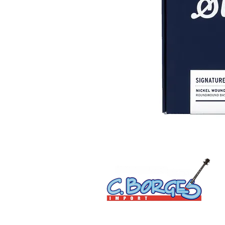
C. Borges do Nascimento Eireli | CNPJ: 15.814.072/000
Av. Floriano Peixoto, 400 - Centro - Manaus-AM