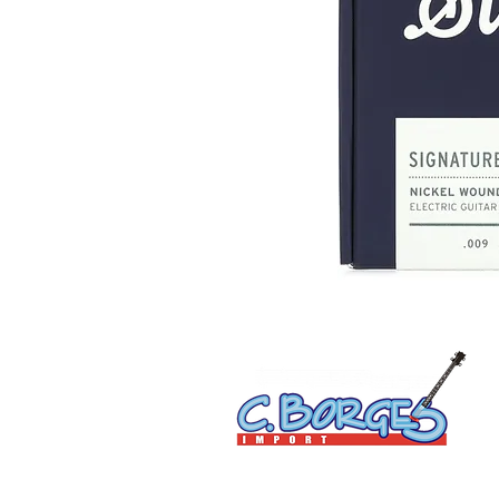
C. Borges do Nascimento Eireli | CNPJ: 15.814.072/000
Av. Floriano Peixoto, 400 - Centro - Manaus-AM