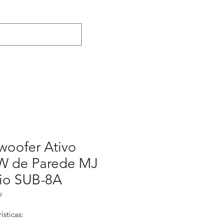
woofer Ativo
W de Parede MJ
io SUB-8A
9
ísticas: