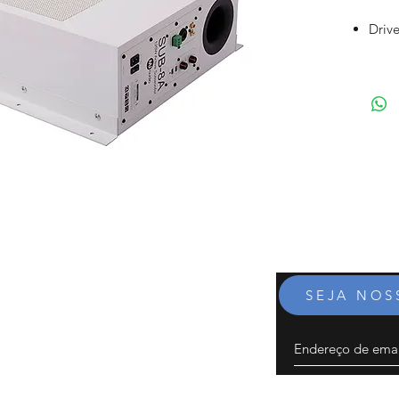
Drive
1.4"
Ampl
Freq
Switc
pass 
Funç
(phas
stan
Entra
RCA,
Potê
Potê
SEJA NO
SPL 
Dime
Peso 
1-40