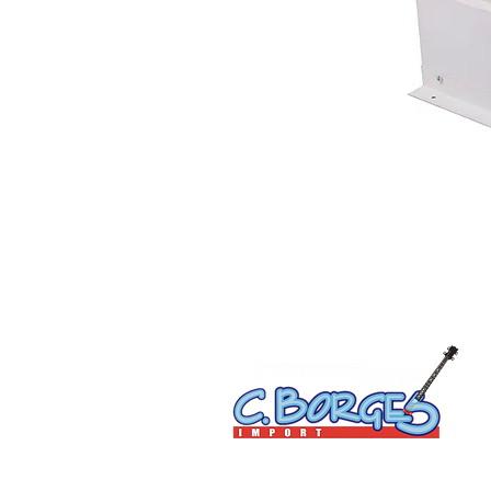
C. Borges do Nascimento Eireli | CNPJ: 15.814.072/000
Av. Floriano Peixoto, 400 - Centro - Manaus-AM