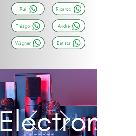
Rui
Ricardo
Thiago
André
Wagner
Batista