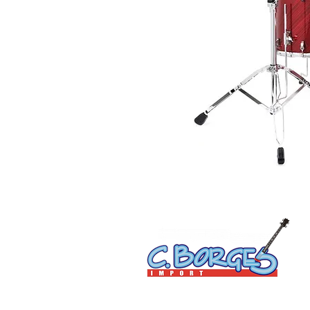
C. Borges do Nascimento Eireli | CNPJ: 15.814.072/000
Av. Floriano Peixoto, 400 - Centro - Manaus-AM