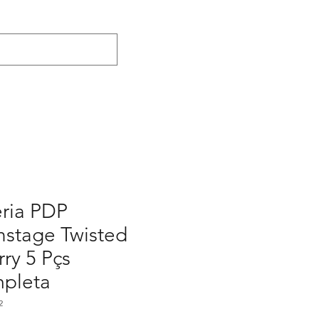
eria PDP
nstage Twisted
ry 5 Pçs
pleta
2